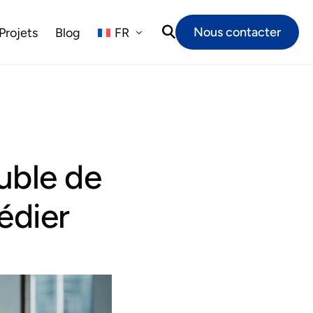
Nous contacter
Projets
Blog
FR
NL
EN
uble de
édier