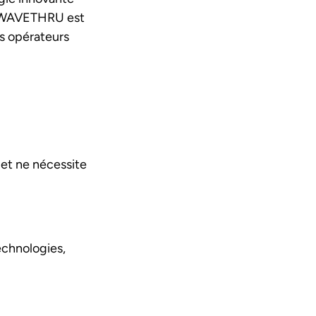
l. WAVETHRU est
es opérateurs
et ne nécessite
echnologies,