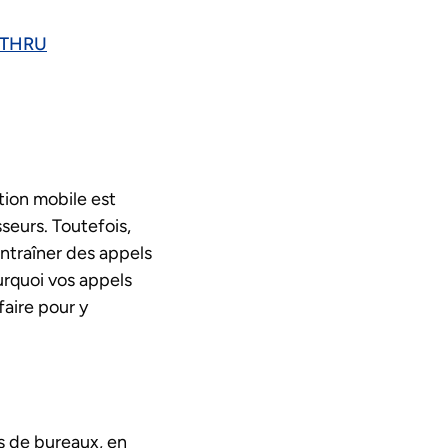
VETHRU
tion mobile est
sseurs. Toutefois,
ntraîner des appels
rquoi vos appels
aire pour y
s de bureaux, en