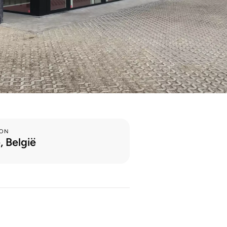
ION
, België