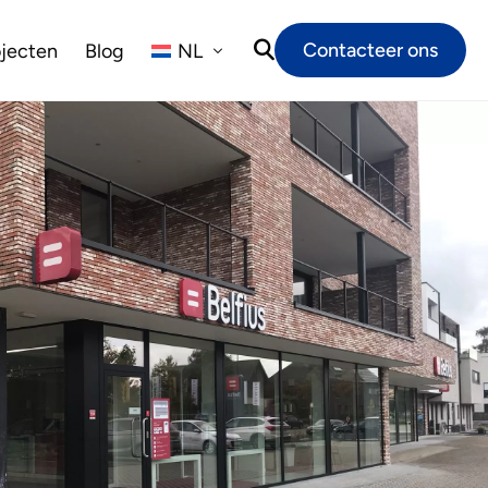
Contacteer ons
ojecten
Blog
NL
EN
FR