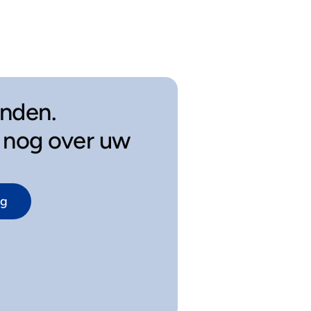
onden.
 nog over uw
ng