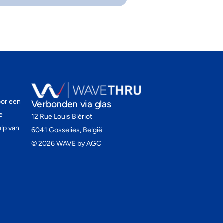
oor een
Verbonden via glas
e
12 Rue Louis Blériot
lp van
6041 Gosselies, België
©
2026
WAVE by AGC