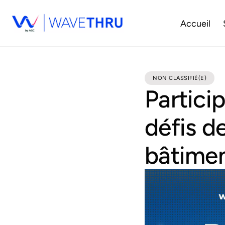
Accueil
NON CLASSIFIÉ(E)
Partici
défis d
bâtime