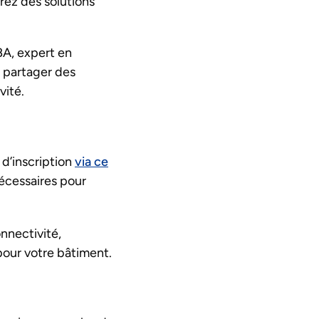
rez des solutions
BA, expert en
à partager des
vité.
 d’inscription
via ce
nécessaires pour
nnectivité,
pour votre bâtiment.