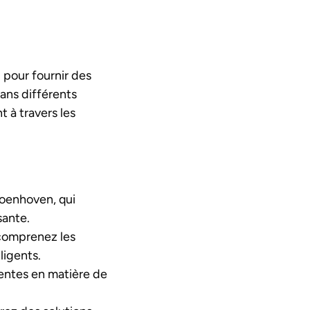
 pour fournir des
dans différents
 à travers les
roenhoven, qui
sante.
 comprenez les
ligents.
entes en matière de